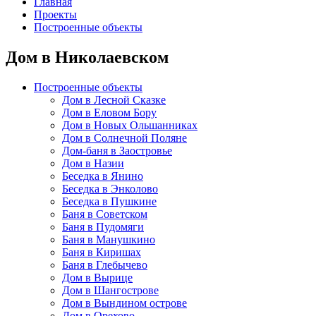
Главная
Проекты
Построенные объекты
Дом в Николаевском
Построенные объекты
Дом в Лесной Сказке
Дом в Еловом Бору
Дом в Новых Ольшанниках
Дом в Солнечной Поляне
Дом-баня в Заостровье
Дом в Назии
Беседка в Янино
Беседка в Энколово
Беседка в Пушкине
Баня в Советском
Баня в Пудомяги
Баня в Манушкино
Баня в Киришах
Баня в Глебычево
Дом в Вырице
Дом в Шангострове
Дом в Вындином острове
Дом в Орехово