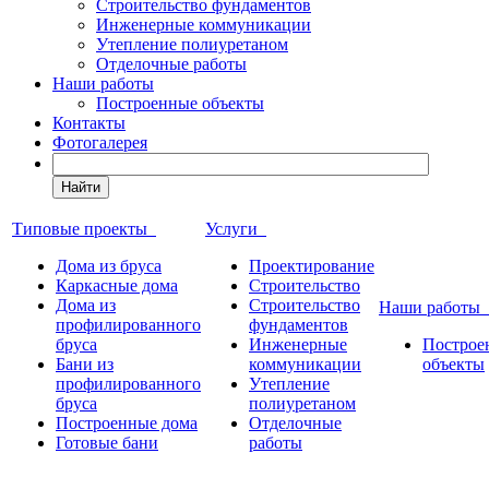
Строительство фундаментов
Инженерные коммуникации
Утепление полиуретаном
Отделочные работы
Наши работы
Построенные объекты
Контакты
Фотогалерея
Найти
Типовые проекты
Услуги
Дома из бруса
Проектирование
Каркасные дома
Строительство
Дома из
Строительство
Наши работы
профилированного
фундаментов
бруса
Инженерные
Построе
Бани из
коммуникации
объекты
профилированного
Утепление
бруса
полиуретаном
Построенные дома
Отделочные
Готовые бани
работы